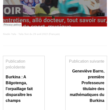
Studio Yafa
·
Yafa Soir du 29 avril 2022 (Français)
Publication
Publication suivante
précédente
Geneviève Barro,
Burkina : A
première
Bilgotenga,
Professeure
l’orpaillage fait
titulaire des
disparaître les
mathématiques du
champs
Burkina