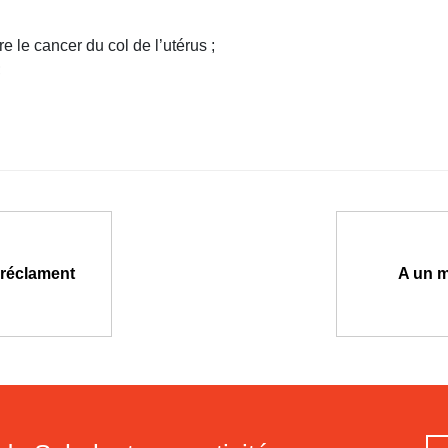
 le cancer du col de l’utérus ;
;
s réclament
A un m