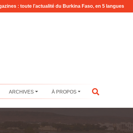
azines : toute l’actualité du Burkina Faso, en 5 langues
ARCHIVES
À PROPOS