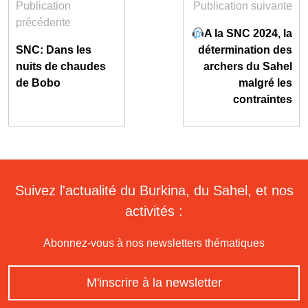
Publication
Publication suivante
précédente
A la SNC 2024, la
SNC: Dans les
détermination des
nuits de chaudes
archers du Sahel
de Bobo
malgré les
contraintes
Suivez l'actualité du Burkina, du Sahel, et nos
activités :
Abonnez-vous à nos newsletters thématiques
M'inscrire à la newsletter