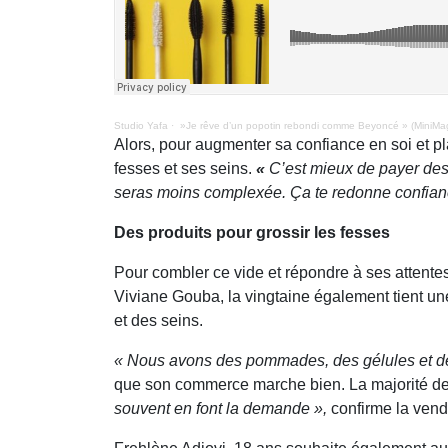
Studio Yafa
·
»Je rêve d’un popotin rebondi comme Beyoncé » (MiniMa
Alors, pour augmenter sa confiance en soi et p
fesses et ses seins.
«
C’est mieux de payer des
seras moins complexée. Ça te redonne confia
Des produits pour grossir les fesses
Pour combler ce vide et répondre à ses attentes
Viviane Gouba, la vingtaine également tient un
et des seins.
« Nous avons des pommades, des gélules et des 
que son commerce marche bien. La majorité de s
souvent en font la demande »,
confirme la ven