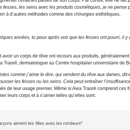
enter certaines parties de son corps. Par contre, elle ne fait 
 les fesses, les seins avec les produits cosmétiques, je ne pense p
ourir à d’autres méthodes comme des chirurgies esthétiques.
ques années, tu peux après voir que tes fesses ont pourri, il y a
nt avoir un corps de rêve ont recours aux produits, généralem
wa Traoré, dermatologue au Centre hospitalier universitaire de
s comme j’aime le dire, qui vendent du rêve aux dames, dit-ell
usser les fesses ou les seins. Cela peut entraîner l’insuffisance
és de leur usage premier. Même si Awa Traoré comprend ces fill
mer leurs corps et à s’aimer telles qu’elles sont.