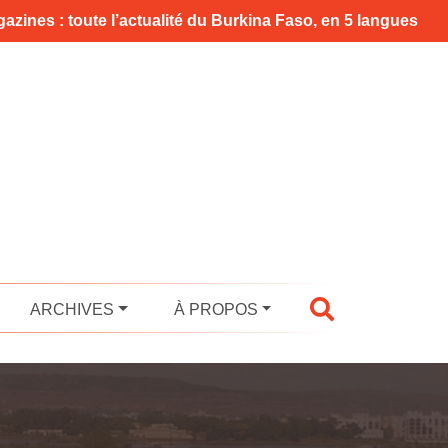
azines : toute l’actualité du Burkina Faso, en 5 langues
ARCHIVES
À PROPOS