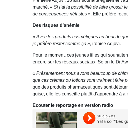
Frehlène Adjovi, 18 ans souhaite également augm
marché. «
Si j’ai la possibilité de faire grossir
de conséquences néfastes
». Elle préfère rec
Des risques d’anémie
« Avec les produits cosmétiques au bout de quel
je préfère rester comme ça »,
ironise Adjovi.
Pour le moment, ces jeunes filles qui souhaite
encore sur les réseaux sociaux. Selon le Dr A
« Présentement nous avons beaucoup de chimiste
que ces crèmes ou lotions vont vraiment faire po
que des produits pharmaceutiques sont détourn
guise, elle les conseille plutôt d’apprendre à ai
Ecouter le reportage en version radio