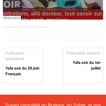
Studio Yafa
·
Yafa Soir 30 06 22 Français
Publication
Publication suivante
précédente
Yafa soir du 1er
Yafa soir du 29 juin
juillet
Français
Suivez l'actualité du Burkina, du Sahel, et nos