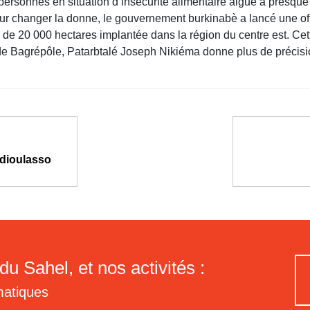
ersonnes en situation d’insécurité alimentaire aiguë a presque t
r changer la donne, le gouvernement burkinabè a lancé une off
de 20 000 hectares implantée dans la région du centre est. Cett
 de Bagrépôle, Patarbtalé Joseph Nikiéma donne plus de précisi
 dioulasso
du Sahel, et nos activités :
matiques