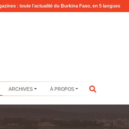
azines : toute l’actualité du Burkina Faso, en 5 langues
ARCHIVES
À PROPOS