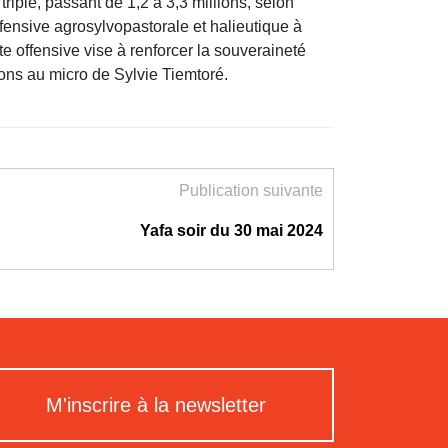
riplé, passant de 1,2 à 3,3 millions, selon
ensive agrosylvopastorale et halieutique à
e offensive vise à renforcer la souveraineté
ons au micro de Sylvie Tiemtoré.
Publication suivante
Yafa soir du 30 mai 2024
M'inscrire à la newsletter