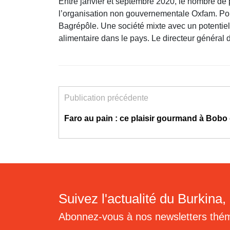
Entre janvier et septembre 2020, le nombre de p
l’organisation non gouvernementale Oxfam. Pou
Bagrépôle. Une société mixte avec un potentiel 
alimentaire dans le pays. Le directeur général
Publication précédente
Faro au pain : ce plaisir gourmand à Bobo
Suivez l'actualité du Burkina, 
Abonnez-vous à nos newsletters thé