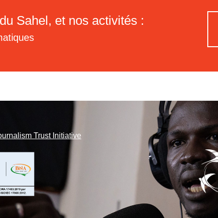
du Sahel, et nos activités :
matiques
ournalism Trust Initiative