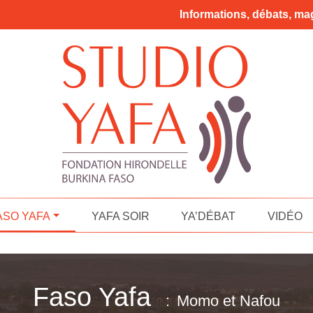
Informations, débats, mag
ASO YAFA
YAFA SOIR
YA’DÉBAT
VIDÉO
Faso Yafa
Momo et Nafou