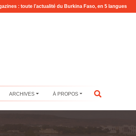
azines : toute l’actualité du Burkina Faso, en 5 langues
ARCHIVES
À PROPOS