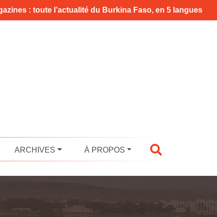
azines : toute l’actualité du Burkina Faso, en 5 langues
ARCHIVES
À PROPOS