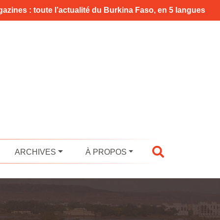
azines : toute l’actualité du Burkina Faso, en 5 langues
ARCHIVES
À PROPOS