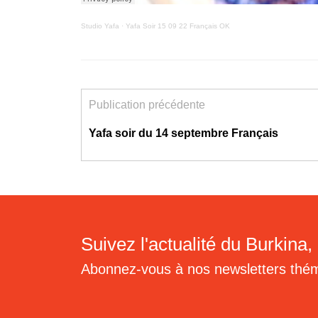
Studio Yafa
·
Yafa Soir 15 09 22 Français OK
Publication précédente
Yafa soir du 14 septembre Français
Suivez l'actualité du Burkina, 
Abonnez-vous à nos newsletters thé