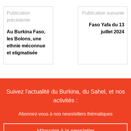
Publication
Publication suivante
précédente
Faso Yafa du 13
Au Burkina Faso,
juillet 2024
les Bolons, une
ethnie méconnue
et stigmatisée
Suivez l'actualité du Burkina, du Sahel, et nos
activités :
Abonnez-vous à nos newsletters thématiques
M'inscrire à la newsletter