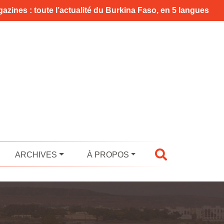
azines : toute l’actualité du Burkina Faso, en 5 langues
ARCHIVES
À PROPOS