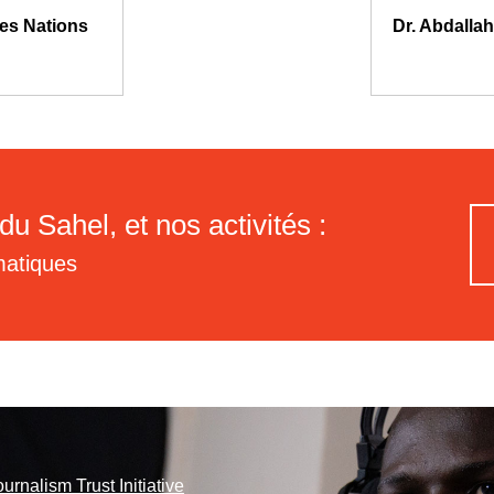
des Nations
Dr. Abdalla
du Sahel, et nos activités :
matiques
ournalism Trust Initiative