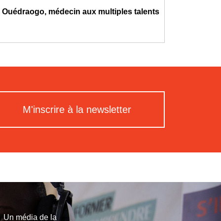
h Ouédraogo, médecin aux multiples talents
M'inscrire à la newsletter
Un média de la