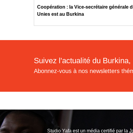
Coopération : la Vice-secrétaire générale 
Unies est au Burkina
Suivez l'actualité du Burkina, 
Abonnez-vous à nos newsletters thé
Studio Yafa est un média certifié par la
J