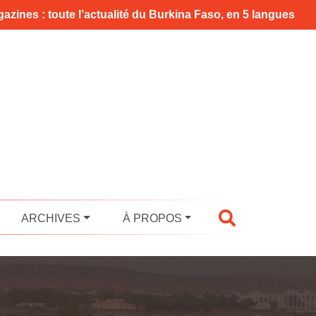
azines : toute l’actualité du Burkina Faso, en 5 langues
ARCHIVES
À PROPOS