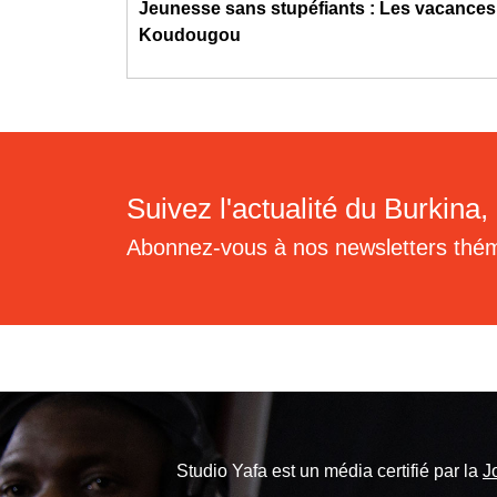
Jeunesse sans stupéfiants : Les vacances d
Koudougou
Suivez l'actualité du Burkina, 
Abonnez-vous à nos newsletters thé
Studio Yafa est un média certifié par la
J