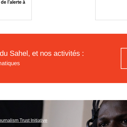
e l’alerte à
du Sahel, et nos activités :
matiques
ournalism Trust Initiative