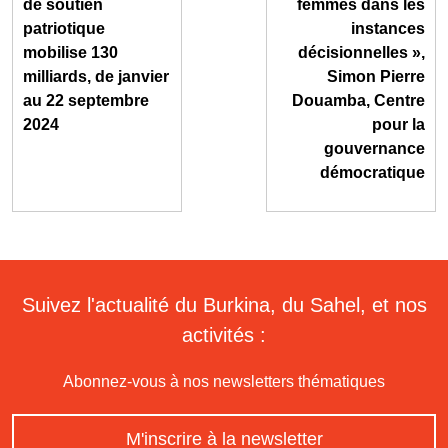
de soutien
femmes dans les
patriotique
instances
mobilise 130
décisionnelles »,
milliards, de janvier
Simon Pierre
au 22 septembre
Douamba, Centre
2024
pour la
gouvernance
démocratique
Suivez l'actualité du Burkina, du Sahel, et nos
activités :
Abonnez-vous à nos newsletters thématiques
M'inscrire à la newsletter