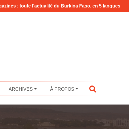
azines : toute l’actualité du Burkina Faso, en 5 langues
ARCHIVES
À PROPOS