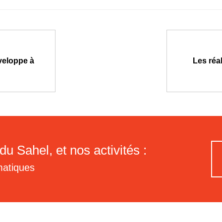
éveloppe à
Les réa
du Sahel, et nos activités :
matiques