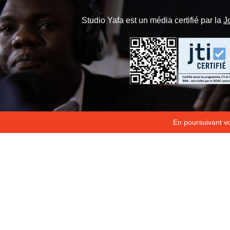
Studio Yafa est un média certifié par la
J
En poursuivant vot