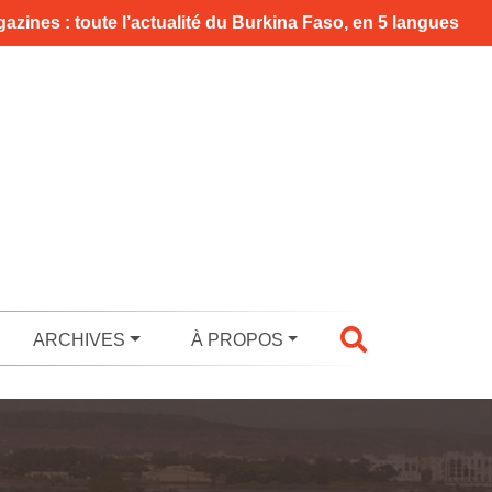
azines : toute l’actualité du Burkina Faso, en 5 langues
ARCHIVES
À PROPOS