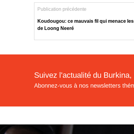
Publication précédente
Koudougou: ce mauvais fil qui menace les 
de Loong Neeré
Suivez l'actualité du Burkina, 
Abonnez-vous à nos newsletters thé