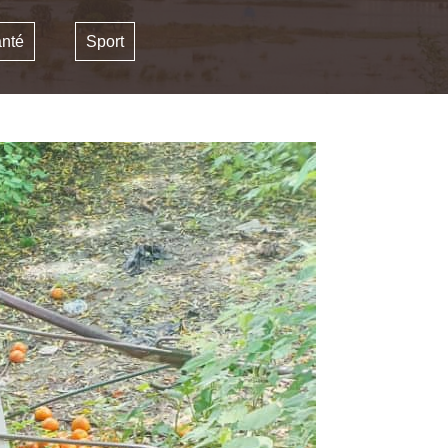
nté
Sport