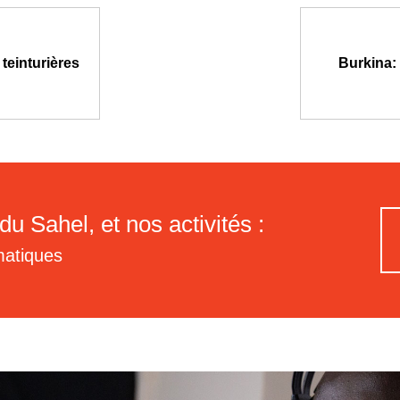
teinturières
Burkina:
du Sahel, et nos activités :
matiques