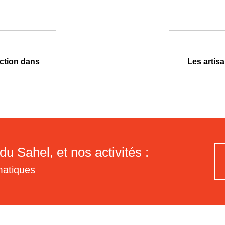
uction dans
Les artis
du Sahel, et nos activités :
matiques