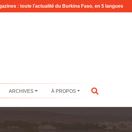
azines : toute l’actualité du Burkina Faso, en 5 langues
ARCHIVES
À PROPOS