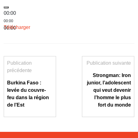
00:00
00:00
Télécharger
00:00
Publication
Publication suivante
précédente
Strongman: Iron
Burkina Faso :
junior, l’adolescent
levée du couvre-
qui veut devenir
feu dans la région
l’homme le plus
de l’Est
fort du monde