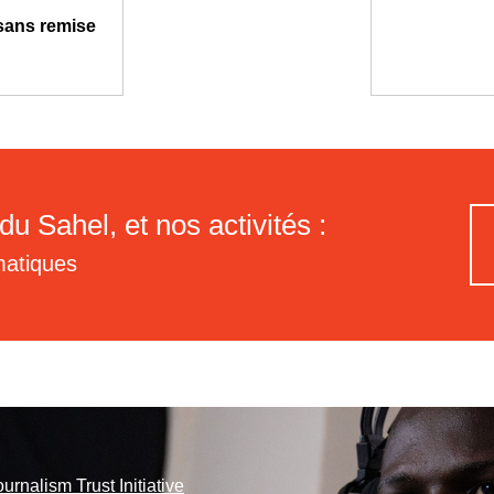
 sans remise
du Sahel, et nos activités :
matiques
ournalism Trust Initiative