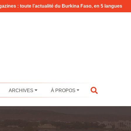
azines : toute l’actualité du Burkina Faso, en 5 langues
ARCHIVES
À PROPOS