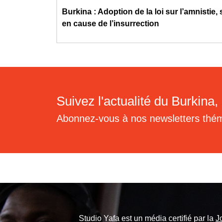
Burkina : Adoption de la loi sur l’amnistie,
en cause de l’insurrection
Suivez l'actualité du Burkina, 
Abonnez-vous à nos newsletters thé
Studio Yafa est un média certifié par la
J