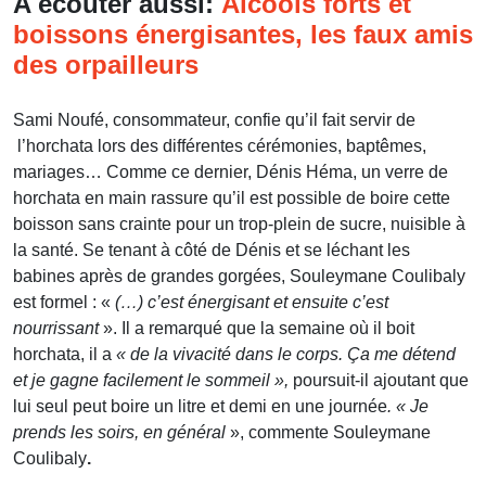
A écouter aussi:
Alcools forts et
boissons énergisantes, les faux amis
des orpailleurs
Sami Noufé, consommateur, confie qu’il fait servir de
l’horchata lors des différentes cérémonies, baptêmes,
mariages… Comme ce dernier, Dénis Héma, un verre de
horchata en main rassure qu’il est possible de boire cette
boisson sans crainte pour un trop-plein de sucre, nuisible à
la santé. Se tenant à côté de Dénis et se léchant les
babines après de grandes gorgées, Souleymane Coulibaly
est formel : «
(…) c’est énergisant et ensuite c’est
nourrissant
». Il a remarqué que la semaine où il boit
horchata, il a
« de la vivacité dans le corps. Ça me détend
et je gagne facilement le sommeil »,
poursuit-il ajoutant que
lui seul peut boire un litre et demi en une journée
. « Je
prends les soirs, en général
», commente Souleymane
Coulibaly
.