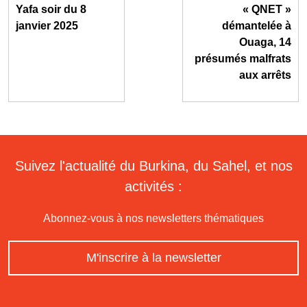
Yafa soir du 8
« QNET »
janvier 2025
démantelée à
Ouaga, 14
présumés malfrats
aux arrêts
Suivez l'actualité du Burkina, du Sahel, et nos
activités :
Abonnez-vous à nos newsletters thématiques
M'inscrire à la newsletter