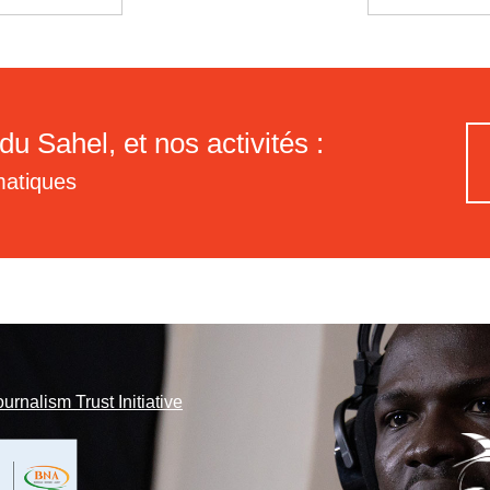
du Sahel, et nos activités :
matiques
ournalism Trust Initiative