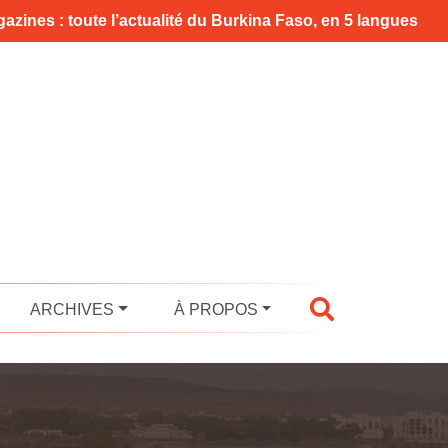
azines : toute l’actualité du Burkina Faso, en 5 langues
ARCHIVES
À PROPOS