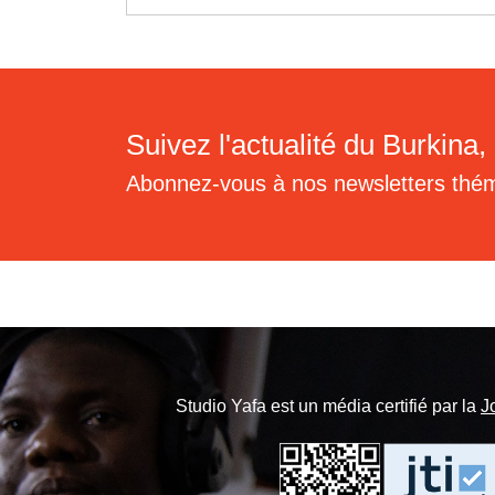
Suivez l'actualité du Burkina, 
Abonnez-vous à nos newsletters thé
Studio Yafa est un média certifié par la
J