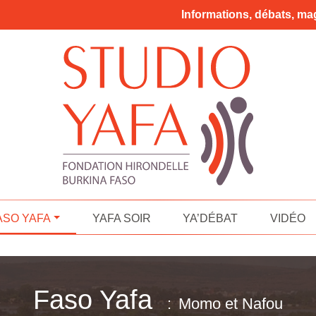
Informations, débats, mag
ASO YAFA
YAFA SOIR
YA’DÉBAT
VIDÉO
Faso Yafa
Momo et Nafou