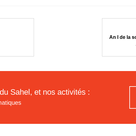
An I de la 
du Sahel, et nos activités :
matiques