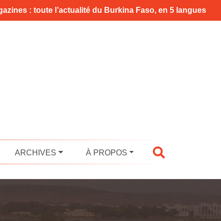
azines : toute l’actualité du Burkina Faso, en 5 langues
ARCHIVES
À PROPOS