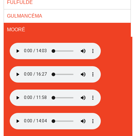
FULFULDÉ
GULMANCÉMA
MOORÉ