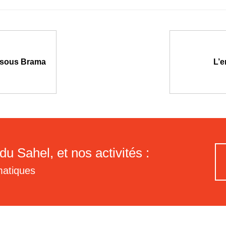
 sous Brama
L’e
du Sahel, et nos activités :
matiques