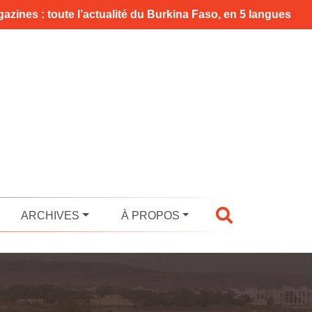
azines : toute l’actualité du Burkina Faso, en 5 langues
ARCHIVES
À PROPOS