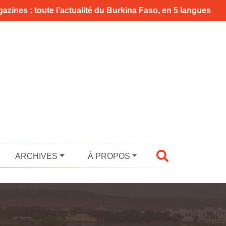
azines : toute l’actualité du Burkina Faso, en 5 langues
ARCHIVES
À PROPOS