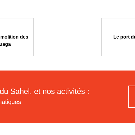
émolition des
Le port d
Ouaga
du Sahel, et nos activités :
matiques