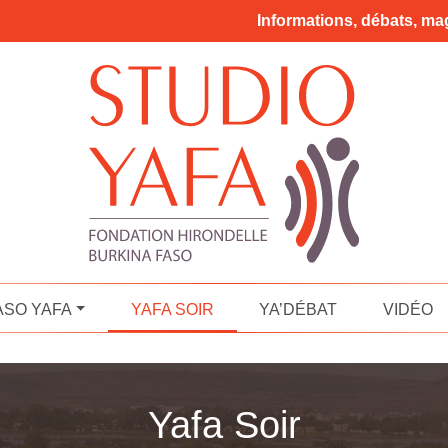
Informations, débats, mag
ASO YAFA
YAFA SOIR
YA’DÉBAT
VIDÉO
Yafa Soir