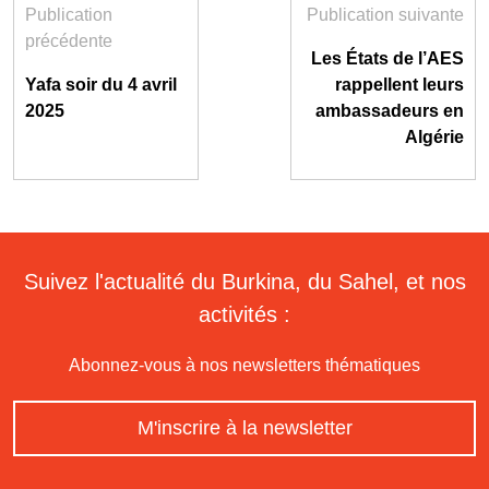
Publication
Publication suivante
précédente
Les États de l’AES
Yafa soir du 4 avril
rappellent leurs
2025
ambassadeurs en
Algérie
Suivez l'actualité du Burkina, du Sahel, et nos
activités :
Abonnez-vous à nos newsletters thématiques
M'inscrire à la newsletter