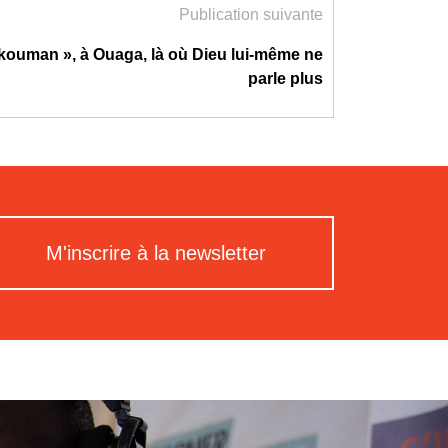
Publication suivante
i kouman », à Ouaga, là où Dieu lui-même ne
parle plus
M'inscrire à la newsletter