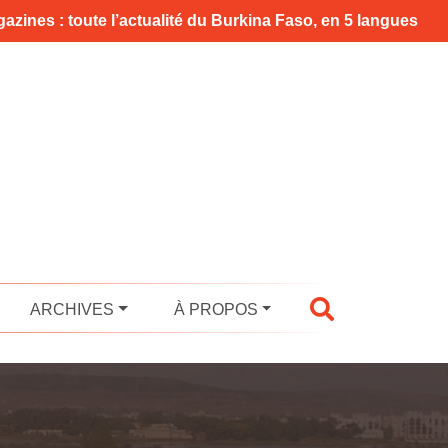
azines : toute l’actualité du Burkina Faso, en 5 langues
ARCHIVES
À PROPOS