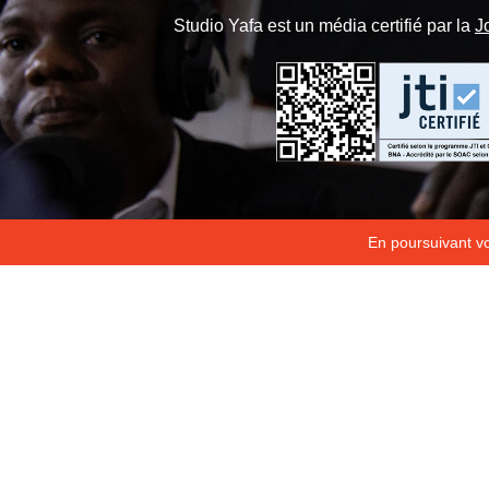
Studio Yafa est un média certifié par la
J
En poursuivant vot