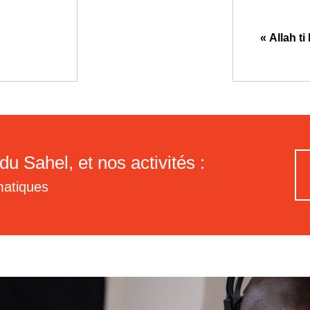
« Allah t
du Sahel, et nos activités :
matiques