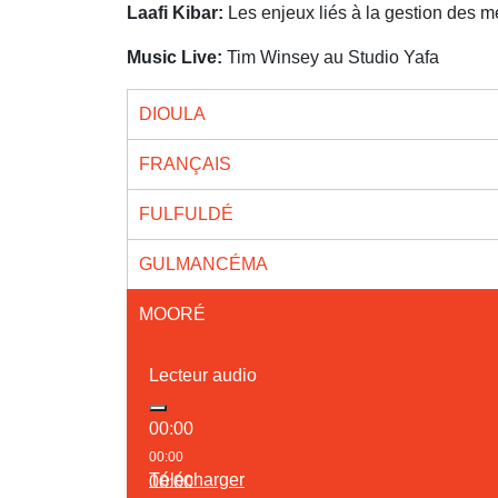
Laafi Kibar:
Les enjeux liés à la gestion des m
Music Live:
Tim Winsey au Studio Yafa
DIOULA
FRANÇAIS
FULFULDÉ
GULMANCÉMA
MOORÉ
Lecteur audio
00:00
00:00
Télécharger
00:00