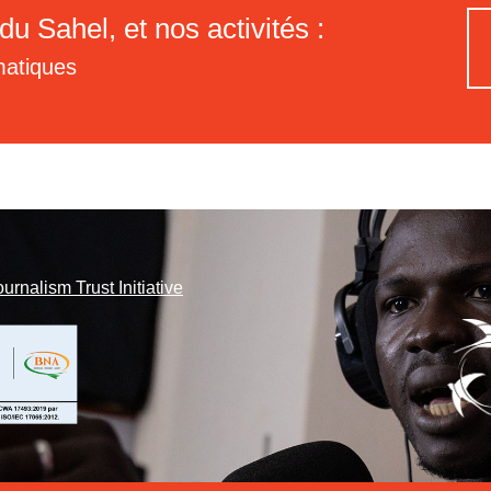
du Sahel, et nos activités :
matiques
ournalism Trust Initiative