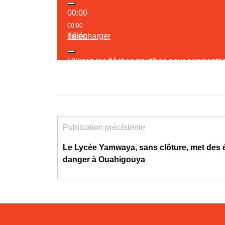
00:00
00:00
Télécharger
00:00
Utilisez les flèches haut/bas pour augmente
Publication précédente
Le Lycée Yamwaya, sans clôture, met des 
danger à Ouahigouya