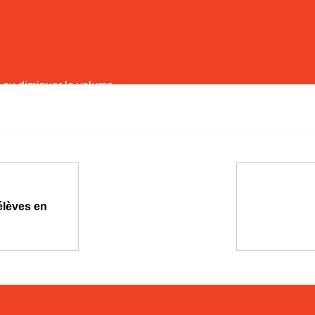
r ou diminuer le volume.
élèves en