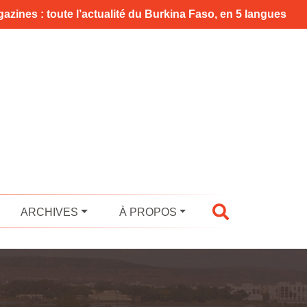
azines : toute l’actualité du Burkina Faso, en 5 langues
ARCHIVES
À PROPOS