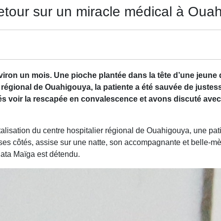
retour sur un miracle médical à Oua
nviron un mois. Une pioche plantée dans la tête d’une jeun
régional de Ouahigouya, la patiente a été sauvée de justess
 voir la rescapée en convalescence et avons discuté avec l
lisation du centre hospitalier régional de Ouahigouya, une pati
ses côtés, assise sur une natte, son accompagnante et belle-
ata Maïga est détendu.