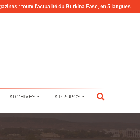
azines : toute l’actualité du Burkina Faso, en 5 langues
ARCHIVES
À PROPOS