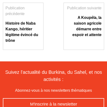
Publication
Publication suivante
précédente
A Koupéla, la
Histoire de Naba
saison agricole
Kango, héritier
démarre entre
légitime évincé du
espoir et attente
trône
Suivez l'actualité du Burkina, du Sahel, et nos
activités :
Abonnez-vous à nos newsletters thématiques
M'inscrire à la newsletter