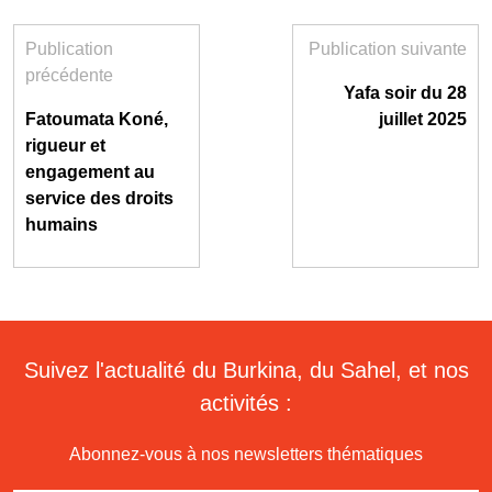
Publication
Publication suivante
précédente
Yafa soir du 28
Fatoumata Koné,
juillet 2025
rigueur et
engagement au
service des droits
humains
Suivez l'actualité du Burkina, du Sahel, et nos
activités :
Abonnez-vous à nos newsletters thématiques