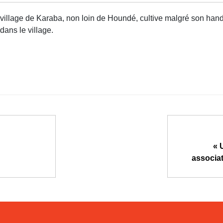
illage de Karaba, non loin de Houndé, cultive malgré son handi
dans le village.
« 
associa