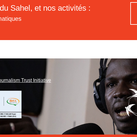
du Sahel, et nos activités :
matiques
ournalism Trust Initiative