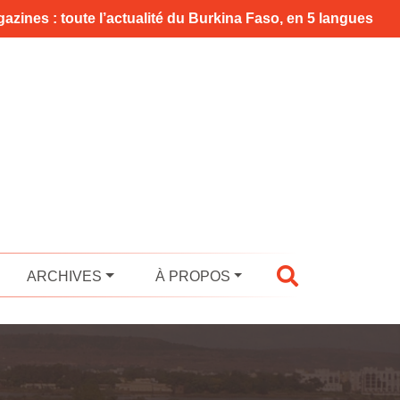
azines : toute l’actualité du Burkina Faso, en 5 langues
ARCHIVES
À PROPOS