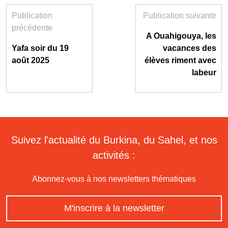
Publication
Publication suivante
précédente
A Ouahigouya, les
Yafa soir du 19
vacances des
août 2025
élèves riment avec
labeur
Suivez l'actualité du Burkina, du Sahel, et nos
activités :
Abonnez-vous à nos newsletters thématiques
M'inscrire à la newsletter