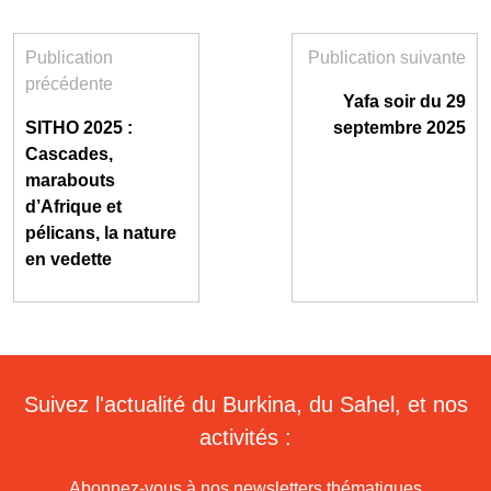
Publication
Publication suivante
précédente
Yafa soir du 29
SITHO 2025 :
septembre 2025
Cascades,
marabouts
d’Afrique et
pélicans, la nature
en vedette
Suivez l'actualité du Burkina, du Sahel, et nos
activités :
Abonnez-vous à nos newsletters thématiques