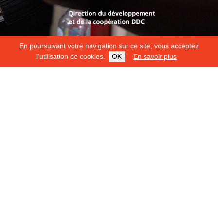
En poursuivant votre navigation sur ce site, vous acceptez
l'utilisation de cookies.
OK
En savoir plus
Copyright 2026
Fondation Hirondelle
Mentions légales
|
Protection des données