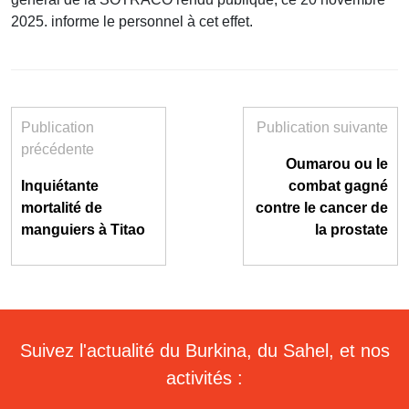
2025. informe le personnel à cet effet.
Publication
Publication suivante
précédente
Oumarou ou le
Inquiétante
combat gagné
mortalité de
contre le cancer de
manguiers à Titao
la prostate
Suivez l'actualité du Burkina, du Sahel, et nos
activités :