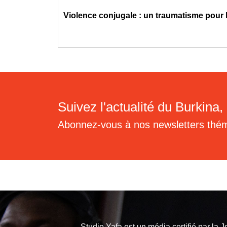
Violence conjugale : un traumatisme pour 
Suivez l'actualité du Burkina, 
Abonnez-vous à nos newsletters thé
Studio Yafa est un média certifié par la
J