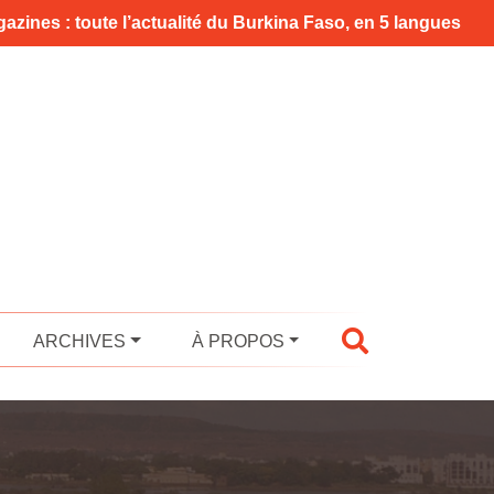
azines : toute l’actualité du Burkina Faso, en 5 langues
ARCHIVES
À PROPOS