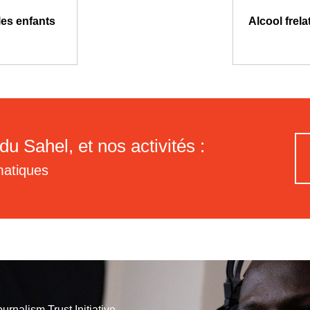
les enfants
Alcool frel
du Sahel, et nos activités :
matiques
ournalism Trust Initiative