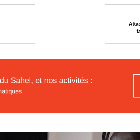
Atta
f
du Sahel, et nos activités :
matiques