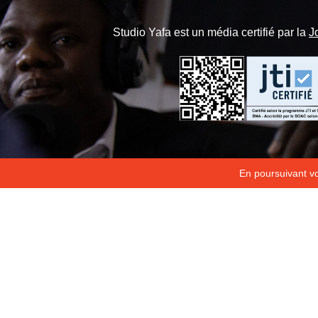
Studio Yafa est un média certifié par la
J
En poursuivant vot