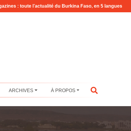
azines : toute l’actualité du Burkina Faso, en 5 langues
ARCHIVES
À PROPOS