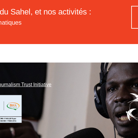
du Sahel, et nos activités :
matiques
ournalism Trust Initiative