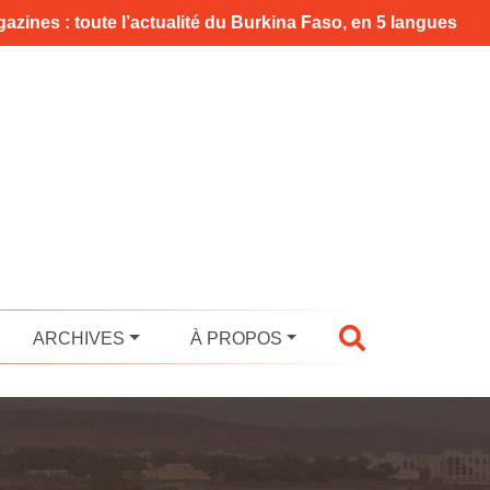
azines : toute l’actualité du Burkina Faso, en 5 langues
ARCHIVES
À PROPOS