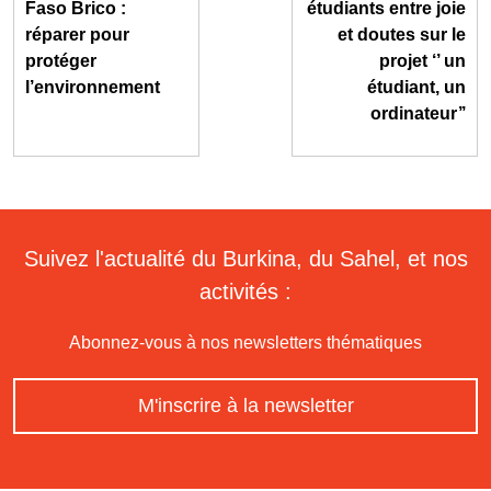
Faso Brico :
étudiants entre joie
réparer pour
et doutes sur le
protéger
projet ‘’ un
l’environnement
étudiant, un
ordinateur’’
Suivez l'actualité du Burkina, du Sahel, et nos
activités :
Abonnez-vous à nos newsletters thématiques
M'inscrire à la newsletter