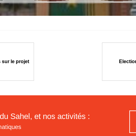
 sur le projet
Electio
du Sahel, et nos activités :
matiques