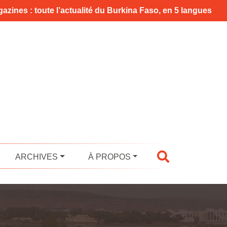
azines : toute l’actualité du Burkina Faso, en 5 langues
ARCHIVES
À PROPOS