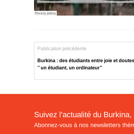
Publication précédente
Burkina : des étudiants entre joie et doutes
‘’ un étudiant, un ordinateur’’
Suivez l'actualité du Burkina, 
Abonnez-vous à nos newsletters thé