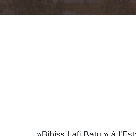
»Bibiss Lafi Batu » à l’Es