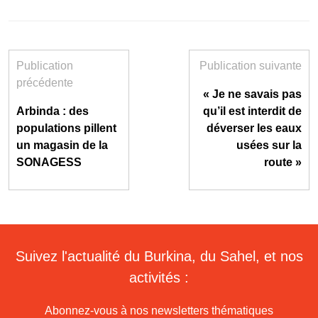
Publication
Publication suivante
précédente
« Je ne savais pas
Arbinda : des
qu’il est interdit de
populations pillent
déverser les eaux
un magasin de la
usées sur la
SONAGESS
route »
Suivez l'actualité du Burkina, du Sahel, et nos
activités :
Abonnez-vous à nos newsletters thématiques