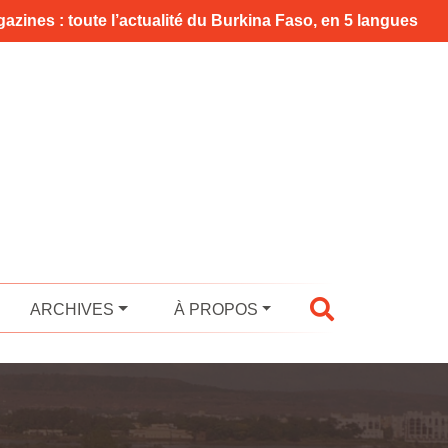
azines : toute l’actualité du Burkina Faso, en 5 langues
ARCHIVES
À PROPOS