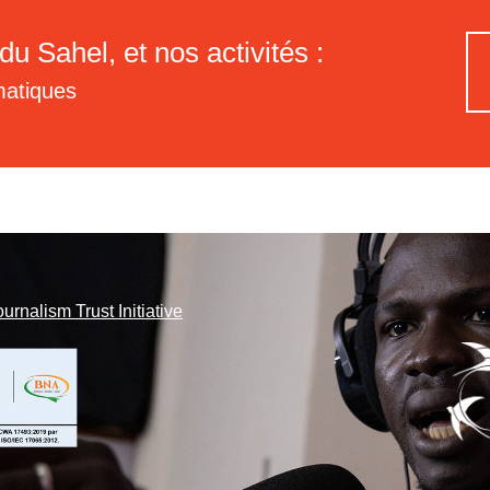
du Sahel, et nos activités :
matiques
ournalism Trust Initiative