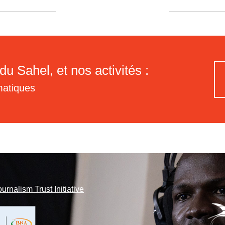
du Sahel, et nos activités :
matiques
ournalism Trust Initiative