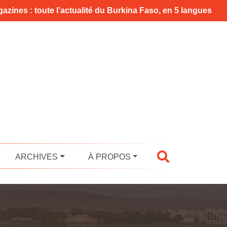
azines : toute l’actualité du Burkina Faso, en 5 langues
ARCHIVES
À PROPOS