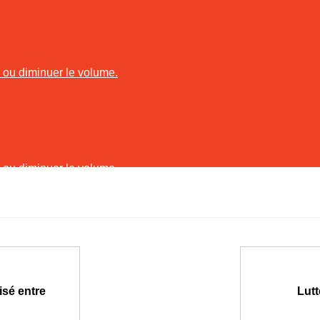
r ou diminuer le volume.
r ou diminuer le volume.
isé entre
Lutt