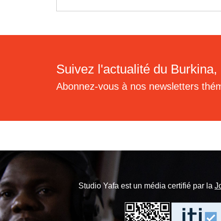
Suivez l'actualité du Burkina, 
Abonnez-vous à nos newsletters thé
Studio Yafa est un média certifié par la
J