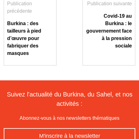
Publication
Publication suivante
précédente
Covid-19 au
Burkina : des
Burkina : le
tailleurs à pied
gouvernement face
d’œuvre pour
à la pression
fabriquer des
sociale
masques
Suivez l'actualité du Burkina, du Sahel, et nos
activités :
Abonnez-vous à nos newsletters thématiques
M'inscrire à la newsletter