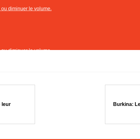
r ou diminuer le volume.
r ou diminuer le volume.
 leur
Burkina: Le