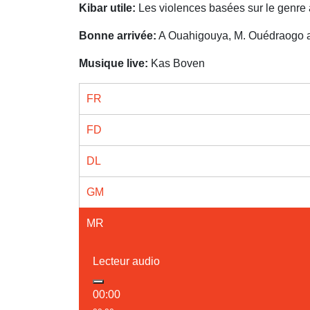
Kibar utile:
Les violences basées sur le genre
Bonne arrivée:
A Ouahigouya, M. Ouédraogo ac
Musique live:
Kas Boven
FR
FD
DL
GM
MR
Lecteur audio
00:00