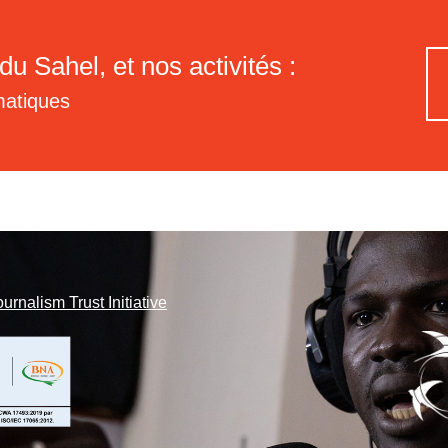
du Sahel, et nos activités :
matiques
ournalism Trust Initiative