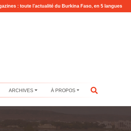
azines : toute l’actualité du Burkina Faso, en 5 langues
ARCHIVES
À PROPOS