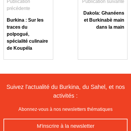
Publication
Publication suivante
précédente
Dakola: Ghanéens
Burkina : Sur les
et Burkinabè main
traces du
dans la main
polpogué,
spécialité culinaire
de Koupéla
Suivez l'actualité du Burkina, du Sahel, et nos
activités :
Abonnez-vous à nos newsletters thématiques
M'inscrire à la newsletter