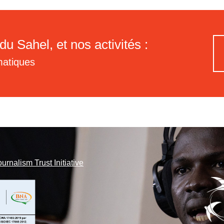
du Sahel, et nos activités :
matiques
ournalism Trust Initiative