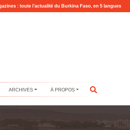
azines : toute l’actualité du Burkina Faso, en 5 langues
ARCHIVES
À PROPOS