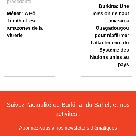
précédente
Burkina: Une
Métier : A Pô,
mission de haut
Judith et les
niveau à
amazones de la
Ouagadougou
vitrerie
pour réaffirmer
l’attachement du
Système des
Nations unies au
pays
Suivez l'actualité du Burkina, du Sahel, et nos
activités :
Abonnez-vous à nos newsletters thématiques