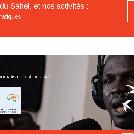
du Sahel, et nos activités :
matiques
ournalism Trust Initiative