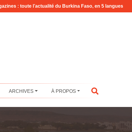
azines : toute l’actualité du Burkina Faso, en 5 langues
ARCHIVES
À PROPOS